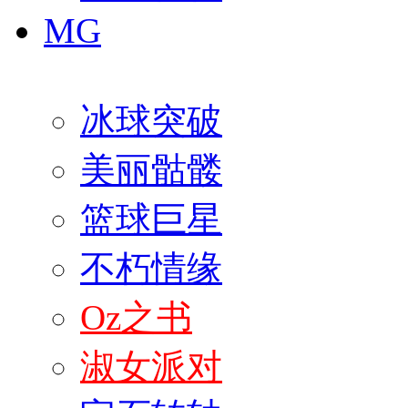
MG
冰球突破
美丽骷髅
篮球巨星
不朽情缘
Oz之书
淑女派对