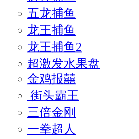
五龙捕鱼
龙王捕鱼
龙王捕鱼2
超激发水果盘
金鸡报囍
街头霸王
三倍金刚
一拳超人