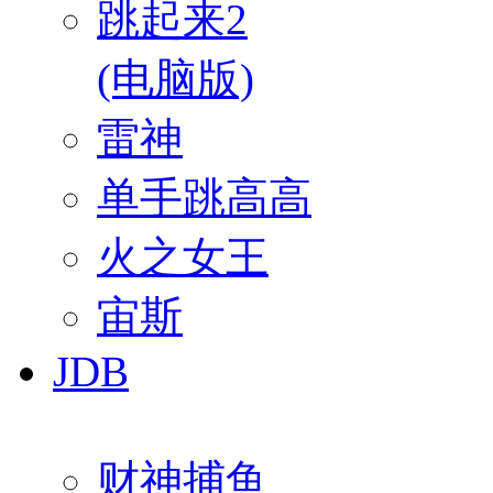
跳起来2
(电脑版)
雷神
单手跳高高
火之女王
宙斯
JDB
财神捕鱼