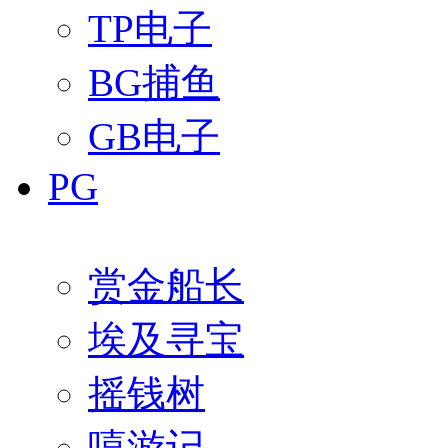
TP电子
BG捕鱼
GB电子
PG
赏金船长
埃及寻宝
摇钱树
嘻游记